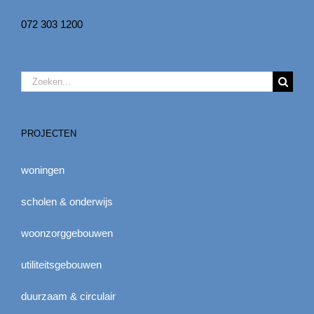
072 303 1200
Zoeken
naar:
PROJECTEN
woningen
scholen & onderwijs
woonzorggebouwen
utiliteitsgebouwen
duurzaam & circulair