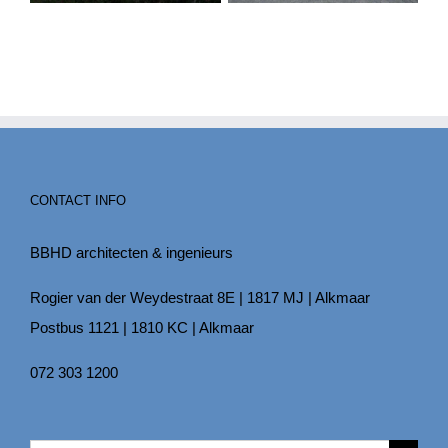
CONTACT INFO
BBHD architecten & ingenieurs
Rogier van der Weydestraat 8E | 1817 MJ | Alkmaar
Postbus 1121 | 1810 KC | Alkmaar
072 303 1200