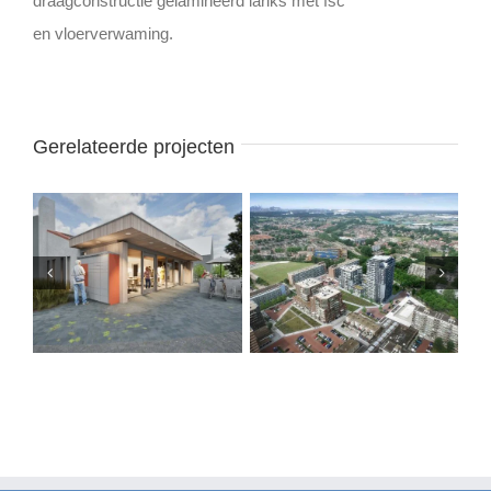
draagconstructie gelamineerd lariks met fsc
en vloerverwaming.
Gerelateerde projecten