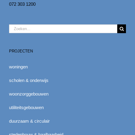
072 303 1200
Zoeken
naar:
PROJECTEN
woningen
scholen & onderwijs
woonzorggebouwen
utiliteitsgebouwen
duurzaam & circulair
stedenbouw & haalbaarheid