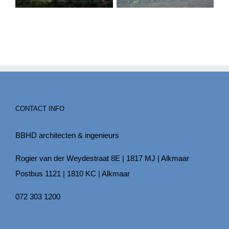
CONTACT INFO
BBHD architecten & ingenieurs
Rogier van der Weydestraat 8E | 1817 MJ | Alkmaar
Postbus 1121 | 1810 KC | Alkmaar
072 303 1200