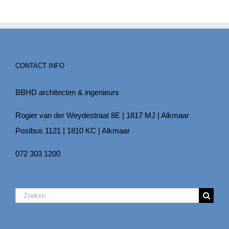
CONTACT INFO
BBHD architecten & ingenieurs
Rogier van der Weydestraat 8E | 1817 MJ | Alkmaar
Postbus 1121 | 1810 KC | Alkmaar
072 303 1200
Zoeken
naar: