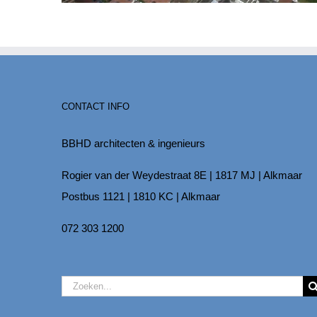
CONTACT INFO
BBHD architecten & ingenieurs
Rogier van der Weydestraat 8E | 1817 MJ | Alkmaar
Postbus 1121 | 1810 KC | Alkmaar
072 303 1200
Zoeken
naar: