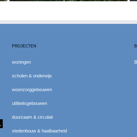
PROJECTEN
B
woningen
B
scholen & onderwijs
woonzorggebouwen
utiliteitsgebouwen
duurzaam & circulair
stedenbouw & haalbaarheid