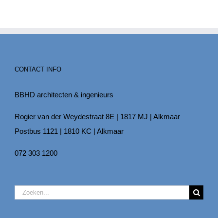
CONTACT INFO
BBHD architecten & ingenieurs
Rogier van der Weydestraat 8E | 1817 MJ | Alkmaar
Postbus 1121 | 1810 KC | Alkmaar
072 303 1200
Zoeken
naar: