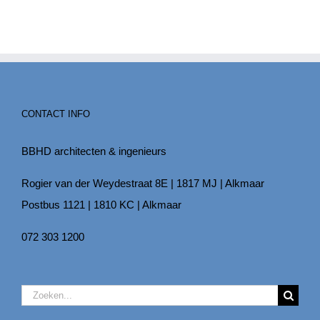
CONTACT INFO
BBHD architecten & ingenieurs
Rogier van der Weydestraat 8E | 1817 MJ | Alkmaar
Postbus 1121 | 1810 KC | Alkmaar
072 303 1200
Zoeken
naar: