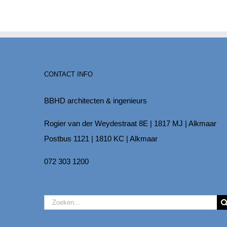
CONTACT INFO
BBHD architecten & ingenieurs
Rogier van der Weydestraat 8E | 1817 MJ | Alkmaar
Postbus 1121 | 1810 KC | Alkmaar
072 303 1200
Zoeken
naar: