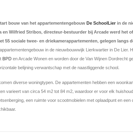
 start bouw van het appartementengebouw
De SchoolLier
in de ni
en Wilfried Stribos, directeur-bestuurder bij Arcade werd het o
 55 sociale twee- en driekamerappartementen, gelegen langs de
appartementengebouw in de nieuwbouwwijk Lierkwartier in De Lier.
ht
BPD
en Arcade Wonen en worden door de Van Wijnen Dordrecht g
orizontale belijning verwantschap met de naastliggende school.
uw komen diverse woningtypen. De appartementen hebben een woonkam
n varieert van circa 54 m2 tot 84 m2, waardoor er voor elk huishou
senberging, een ruimte voor scootmobielen met oplaadpunt en een c
hikbaar.