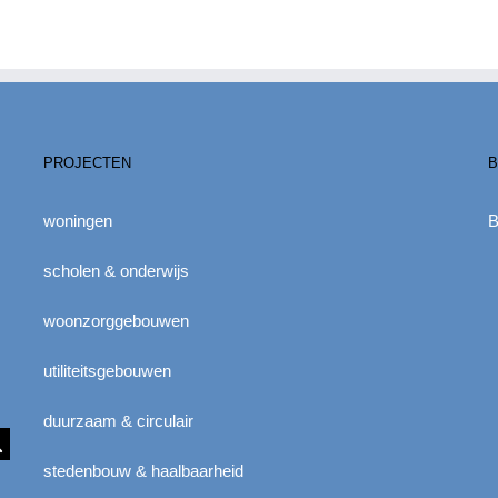
PROJECTEN
B
woningen
B
scholen & onderwijs
woonzorggebouwen
utiliteitsgebouwen
duurzaam & circulair
stedenbouw & haalbaarheid