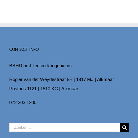
CONTACT INFO
BBHD architecten & ingenieurs
Rogier van der Weydestraat 8E | 1817 MJ | Alkmaar
Postbus 1121 | 1810 KC | Alkmaar
072 303 1200
Zoeken
naar: