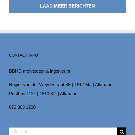
LAAD MEER BERICHTEN
CONTACT INFO
BBHD architecten & ingenieurs
Rogier van der Weydestraat 8E | 1817 MJ | Alkmaar
Postbus 1121 | 1810 KC | Alkmaar
072 303 1200
Zoeken